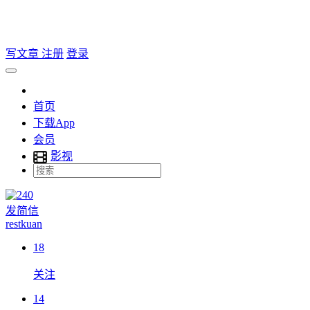
写文章
注册
登录
首页
下载App
会员
影视
发简信
restkuan
18
关注
14