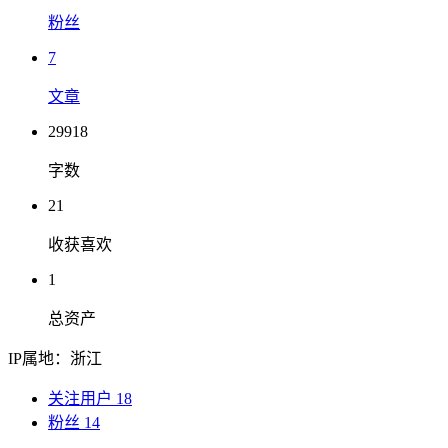
粉丝
7
文章
29918
字数
21
收获喜欢
1
总资产
IP属地：浙江
关注用户 18
粉丝 14