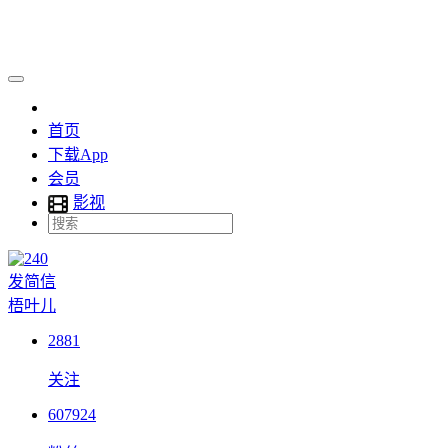
首页
下载App
会员
影视
发简信
梧叶儿
2881
关注
607924