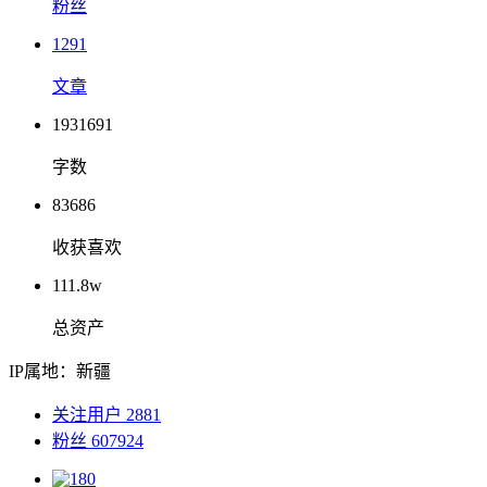
粉丝
1291
文章
1931691
字数
83686
收获喜欢
111.8w
总资产
IP属地：新疆
关注用户 2881
粉丝 607924